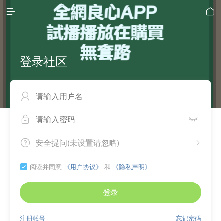


登录社区



安全提问(未设置请忽略)


阅读并同意
《用户协议》
和
《隐私声明》

登录
注册帐号
忘记密码