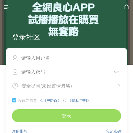


登录社区



安全提问(未设置请忽略)


阅读并同意
《用户协议》
和
《隐私声明》

登录
注册帐号
忘记密码