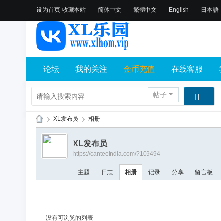
设为首页
收藏本站
简体中文
繁體中文
English
日本語
论坛
我的关注
金币充值
在线客服
帖子
›
XL发布员
›
相册
X
XL发布员
L
https://canteeindia.com/?109494
乐
主题
日志
相册
记录
分享
留言板
园
论
坛
没有可浏览的列表
社