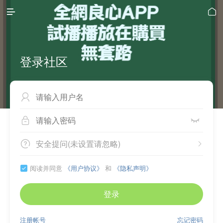


登录社区



安全提问(未设置请忽略)


阅读并同意
《用户协议》
和
《隐私声明》

登录
注册帐号
忘记密码