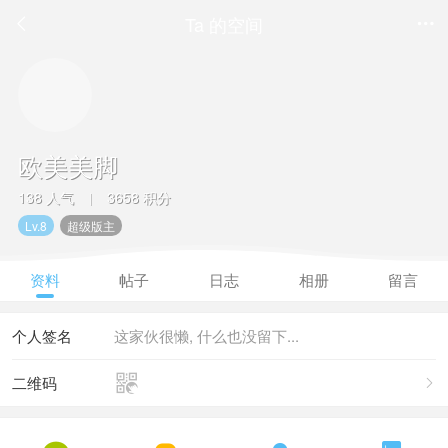
Ta 的空间


欧美美脚
138 人气
3658 积分
|
Lv.8
超级版主
资料
帖子
日志
相册
留言
个人签名
这家伙很懒, 什么也没留下...

二维码
