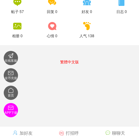




帖子 57
回复 0
好友 0
日志 0



相册 0
心情 0
人气 138

在线客服
繁體中文版

金币充值

首页

APP下载
加好友
打招呼
聊聊天


