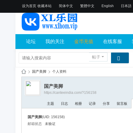
设为首页
收藏本站
简体中文
繁體中文
English
日本語
论坛
我的关注
金币充值
在线客服
帖子
›
国产美脚
›
个人资料
X
国产美脚
L
https://canteeindia.com/?156158
乐
主题
日志
相册
记录
分享
留言板
园
论
国产美脚
(UID: 156158)
坛
邮箱状态
未验证
社