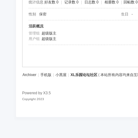
统计信息
好友数 0
|
记录数 0
|
日志数 0
|
相册数 0
|
回帖数 0
区
性别
保密
生日
-
活跃概况
管理组
超级版主
用户组
超级版主
Archiver
|
手机版
|
小黑屋
|
XL乐园论坛社区
(
本站所有内容均来自互
Powered by
X3.5
Copyright 2023